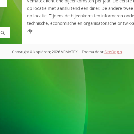
Vematex kent drie bijeenkomsten per jaar. De eerste b
op locatie met aansluitend een diner. De andere twee b
op locatie. Tijdens de bijeenkomsten informeren onde
technische, economische en organisatorische ontwikk
zijn.
Copyright & kopiëren; 2026 VEMATEX
Thema door
SiteOrigin